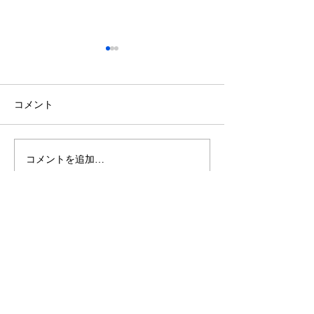
コメント
コメントを追加…
今年は、やってみます。
桃李塾かわら版
「大人の」桃李塾【予
２～
告】
お問い合わせ
NPO法人