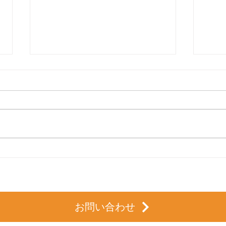
桃李
今年は、やってみます。「大
人の」桃李塾【予告】
お問い合わせ