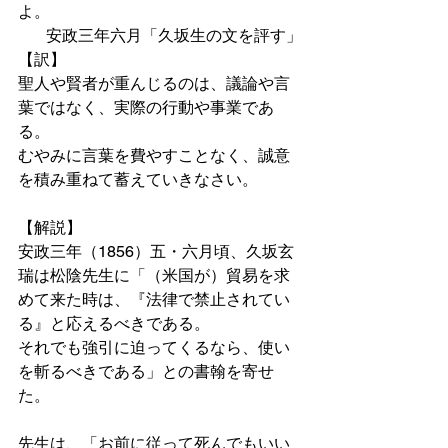
よ。
安政三年六月「久坂生の文を評す」
【訳】
聖人や賢者が重んじるのは、議論や言
葉ではなく、実際の行動や事業であ
る。
むやみに言葉を費やすことなく、誠意
を積み重ねて蓄えていきなさい。
【解説】
安政三年（1856）五・六月頃、久坂玄
瑞は松陰先生に「（米国が）貿易を求
めて来た時は、『法律で禁止されてい
る』と応えるべきである。
それでも強引に迫ってくるなら、使い
を斬るべきである」との書翰を寄せ
た。
先生は、「お前に従って死んでもいい