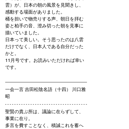
雲）が、日本の朝の風景を見聞きし、
感動する場面がありました。
桶を担いで物売りする声、朝日を拝む
姿と柏手の音、澄み切った朝を見事に
描いていました。
日本って美しい。そう思ったのは八雲
だけでなく、日本人である自分だった
かと。
11月号です。お読みいただければ幸い
です。
一会一言 吉田松陰名語（十四） 川口雅
昭
聖賢の貴ぶ所は、議論に在らずして、
事業に在り。
多言を費すことなく、積誠これを蓄へ