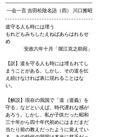
一会一言 吉田松陰名語（四） 川口雅昭
道守る人も時には埋う
もれどもみちしたえねばあらはれもせ
め
安政六年十月「堀江克之助宛」
【訳】道を守る人も時には埋もれてし
まうことがある。しかし、その道を伝
え続けなければ表に現れることはな
い。
【解説】現在の我国で「道（道義）を
守る」などといえば、時代遅れな感が
あろう。しかし、私が子供だった昭和
三十年から四十年代初めにはまだまだ
当たり前の教えだったように覚えてい
る。あの時代の我国は本当に貧乏だっ