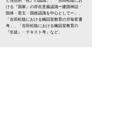
と理想的『死』の認識」、「吉田松陰にお
ける『国家』の存在意義認識ー建国神話・
国体・君主・国政認識を中心としてー」、
「吉田松陰における幽囚室教育の月毎変遷
考」、「吉田松陰における幽囚室教育の
『生徒』・テキスト考」など。
概 要
名称
NPO法人 桃李塾
所在地
〒811-4145
福岡県宗像市陵厳寺4-4-19
理事長
​高向正秀
開塾
2024年