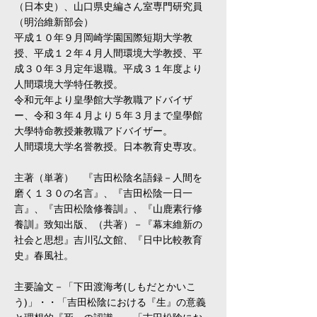
（日本史）、山口県史編さん室専門研究員
（明治維新部会）
平成１０年９月岡崎学園国際短期大学教
授、平成１２年４月人間環境大学教授、平
成３０年３月定年退職。平成３１年度より
人間環境大学特任教授。
令和元年より皇學館大学教職アドバイザ
ー、令和３年４月より５年３月まで皇學館
大學特命教授兼教職アドバイザー。
人間環境大学名誉教授。日本教育史専攻。
主著（単著） 『吉田松陰名語録－人間を
磨く１３０の名言』、『吉田松陰一日一
言』、『吉田松陰修養訓』、『山鹿素行修
養訓』致知出版、（共著）－『幕末維新の
社会と思想』吉川弘文館、『日中比較教育
史』春風社。
主要論文－「下田渡海考(しもだとかいこ
う)」・・「吉田松陰における『生』の意義