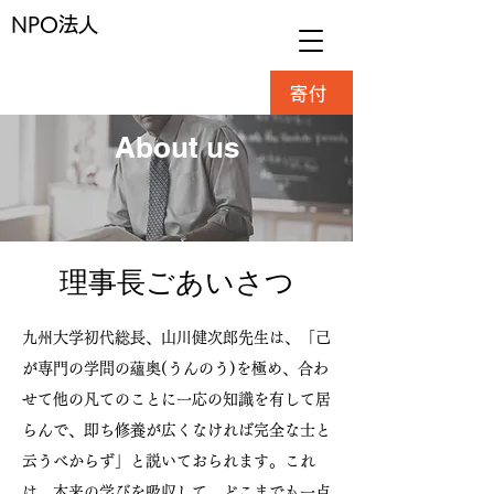
NPO法人
寄付
About us
理事長ごあいさつ
九州大学初代総長、山川健次郎先生は、「己
が専門の学問の蘊奥(うんのう)を極め、合わ
せて他の凡てのことに一応の知識を有して居
らんで、即ち修養が広くなければ完全な士と
云うべからず」と説いておられます。これ
は、本来の学びを吸収して、どこまでも一点