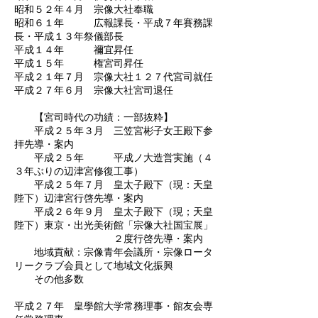
昭和５２年４月 宗像大社奉職
昭和６１年 広報課長・平成７年賽務課
長・平成１３年祭儀部長
平成１４年 禰宜昇任
平成１５年 権宮司昇任
平成２１年７月 宗像大社１２７代宮司就任
平成２７年６月 宗像大社宮司退任
【宮司時代の功績：一部抜粋】
平成２５年３月 三笠宮彬子女王殿下参
拝先導・案内
平成２５年 平成ノ大造営実施（４
３年ぶりの辺津宮修復工事）
平成２５年７月 皇太子殿下（現：天皇
陛下）辺津宮行啓先導・案内
平成２６年９月 皇太子殿下（現；天皇
陛下）東京・出光美術館「宗像大社国宝展」
２度行啓先導・案内
地域貢献：宗像青年会議所・宗像ロータ
リークラブ会員として地域文化振興
その他多数
平成２７年 皇學館大学常務理事・館友会専